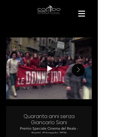
Quaranta anni senza
Giancarlo Siani
Premio Speciale Cinema del Reale -
Nastri d'Argento 2026