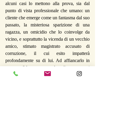
alcuni casi lo mettono alla prova, sia dal 
punto di vista professionale che umano: un 
cliente che emerge come un fantasma dal suo 
passato, la misteriosa sparizione di una 
ragazza, un omicidio che lo coinvolge da 
vicino, e soprattutto la vicenda di un vecchio 
amico, stimato magistrato accusato di 
corruzione, il cui esito impatterà 
profondamente su di lui. Ad affiancarlo in 
queste sfide, una squadra di personaggi 
memorabili: Tancredi, ispettore di polizia 
tanto timido in amore quanto abile sul 
lavoro; Annapaola, ex cronista di nera, ora 
investigatrice privata e sua audace 
collaboratrice; Consuelo, giovane praticante, 
l’unica capace di arginare il mondo caotico 
del suo capo; Pasquale, anziano segretario, 
silenzioso come un monaco, efficiente come 
un maggiordomo e Toni, il nuovo stagista 