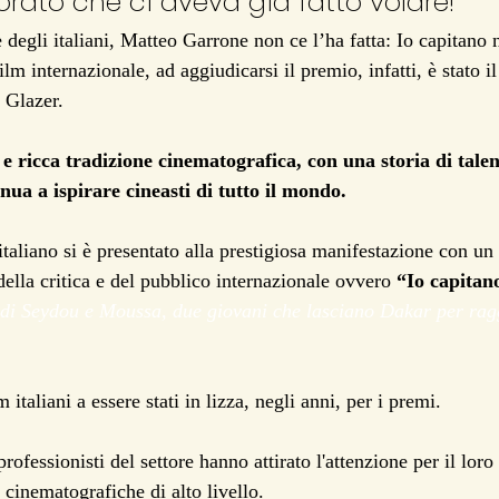
orato che ci aveva già fatto volare! 
degli italiani, Matteo Garrone non ce l’ha fatta: Io capitano 
ilm internazionale, ad aggiudicarsi il premio, infatti, è stato i
 Glazer. 
e ricca tradizione cinematografica, con una storia di talen
nua a ispirare cineasti di tutto il mondo.
taliano si è presentato alla prestigiosa manifestazione con un
della critica e del pubblico internazionale ovvero 
“Io capitan
o di Seydou e Moussa, due giovani che lasciano Dakar per rag
italiani a essere stati in lizza, negli anni, per i premi. 
professionisti del settore hanno attirato l'attenzione per il loro 
 cinematografiche di alto livello. 