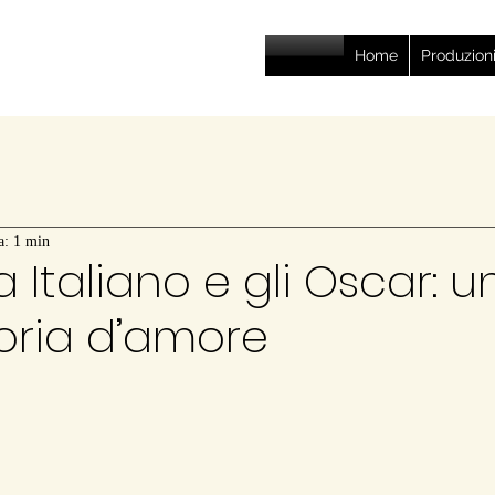
Home
Produzion
a: 1 min
a Italiano e gli Oscar: u
oria d’amore