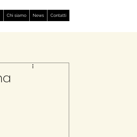
i
Chi siamo
News
Contatti
na