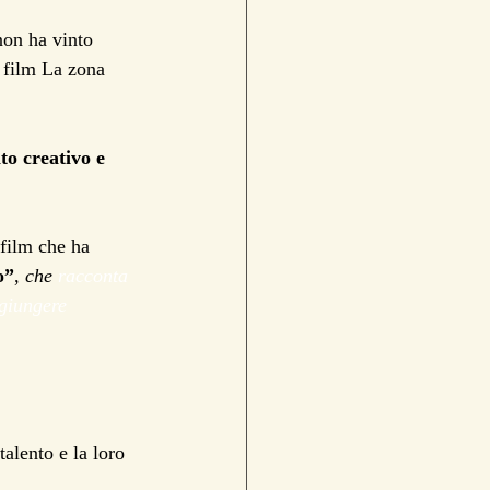
non ha vinto 
l film La zona 
to creativo e 
 film che ha 
o”
, 
che 
racconta 
giungere 
talento e la loro 