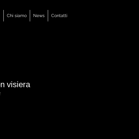
i
Chi siamo
News
Contatti
n visiera
2
rezzo
ontato