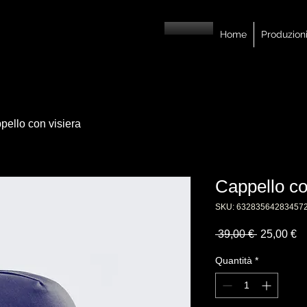
Home
Produzion
pello con visiera
Cappello co
SKU: 63283564283457
Prezzo
P
 39,00 € 
25,00 €
regolare
sc
Quantità
*